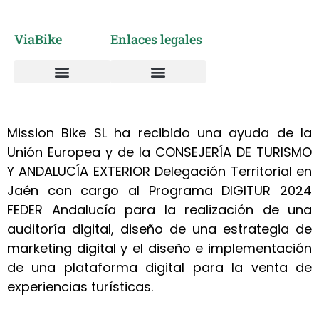
ViaBike
Enlaces legales
Vía Verde del Aceite
Alquiler de Bicicletas
Sobre nosotros
Taller mantenimiento y reparación bicicletas
Política de cookies
Política de privacidad
Mission Bike SL ha recibido una ayuda de la
Unión Europea y de la CONSEJERÍA DE TURISMO
Y ANDALUCÍA EXTERIOR Delegación Territorial en
Jaén con cargo al Programa DIGITUR 2024
FEDER Andalucía para la realización de una
auditoría digital, diseño de una estrategia de
marketing digital y el diseño e implementación
de una plataforma digital para la venta de
experiencias turísticas.