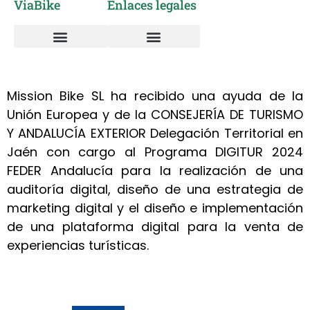
ViaBike
Enlaces legales
Vía Verde del Aceite
Alquiler de Bicicletas
Sobre nosotros
Taller mantenimiento y reparación bicicletas
Política de cookies
Política de privacidad
Mission Bike SL ha recibido una ayuda de la
Unión Europea y de la CONSEJERÍA DE TURISMO
Y ANDALUCÍA EXTERIOR Delegación Territorial en
Jaén con cargo al Programa DIGITUR 2024
FEDER Andalucía para la realización de una
auditoría digital, diseño de una estrategia de
marketing digital y el diseño e implementación
de una plataforma digital para la venta de
experiencias turísticas.