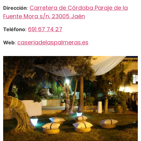
Carretera de Córdoba Paraje de la
Dirección
:
Fuente Mora s/n, 23005 Jaén
691 67 74 27
Teléfono
:
caseriadelaspalmeras.es
Web
: