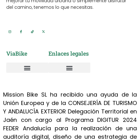
mejorar tu movilidad urbana o simplemente disfrutar
del camino, tenemos lo que necesitas.
ViaBike
Enlaces legales
Vía Verde del Aceite
Alquiler de Bicicletas
Sobre nosotros
Taller mantenimiento y reparación bicicletas
Política de cookies
Política de privacidad
Mission Bike SL ha recibido una ayuda de la
Unión Europea y de la CONSEJERÍA DE TURISMO
Y ANDALUCÍA EXTERIOR Delegación Territorial en
Jaén con cargo al Programa DIGITUR 2024
FEDER Andalucía para la realización de una
auditoría digital, diseño de una estrategia de