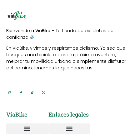
Bienvenido a ViaBike
– Tu tienda de bicicletas de
confianza
En ViaBike, vivimos y respiramos ciclismo. Ya sea que
busques una bicicleta para tu próxima aventura,
mejorar tu movilidad urbana o simplemente disfrutar
del camino, tenemos lo que necesitas.
ViaBike
Enlaces legales
Vía Verde del Aceite
Alquiler de Bicicletas
Sobre nosotros
Taller mantenimiento y reparación bicicletas
Política de cookies
Política de privacidad