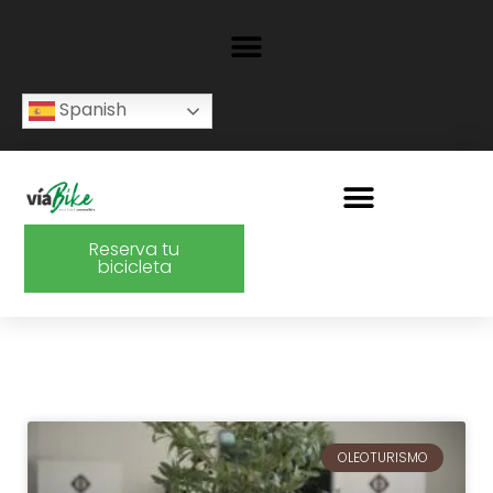
Spanish
Reserva tu
bicicleta
OLEOTURISMO