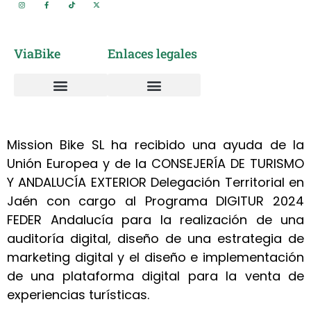
ViaBike
Enlaces legales
Vía Verde del Aceite
Alquiler de Bicicletas
Sobre nosotros
Taller mantenimiento y reparación bicicletas
Política de cookies
Política de privacidad
Mission Bike SL ha recibido una ayuda de la
Unión Europea y de la CONSEJERÍA DE TURISMO
Y ANDALUCÍA EXTERIOR Delegación Territorial en
Jaén con cargo al Programa DIGITUR 2024
FEDER Andalucía para la realización de una
auditoría digital, diseño de una estrategia de
marketing digital y el diseño e implementación
de una plataforma digital para la venta de
experiencias turísticas.