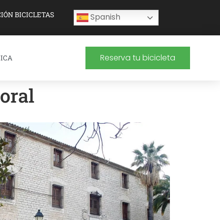
IÓN BICICLETAS
Spanish
Reserva tu bicicleta
ICA
oral