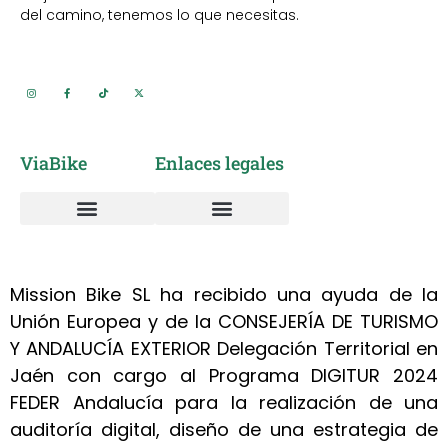
del camino, tenemos lo que necesitas.
ViaBike
Enlaces legales
Vía Verde del Aceite
Alquiler de Bicicletas
Sobre nosotros
Taller mantenimiento y reparación bicicletas
Política de cookies
Política de privacidad
Mission Bike SL ha recibido una ayuda de la
Unión Europea y de la CONSEJERÍA DE TURISMO
Y ANDALUCÍA EXTERIOR Delegación Territorial en
Jaén con cargo al Programa DIGITUR 2024
FEDER Andalucía para la realización de una
auditoría digital, diseño de una estrategia de