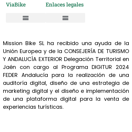
ViaBike
Enlaces legales
Vía Verde del Aceite
Alquiler de Bicicletas
Sobre nosotros
Taller mantenimiento y reparación bicicletas
Política de cookies
Política de privacidad
Mission Bike SL ha recibido una ayuda de la
Unión Europea y de la CONSEJERÍA DE TURISMO
Y ANDALUCÍA EXTERIOR Delegación Territorial en
Jaén con cargo al Programa DIGITUR 2024
FEDER Andalucía para la realización de una
auditoría digital, diseño de una estrategia de
marketing digital y el diseño e implementación
de una plataforma digital para la venta de
experiencias turísticas.