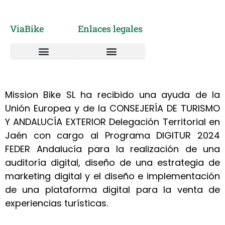
ViaBike
Enlaces legales
Vía Verde del Aceite
Alquiler de Bicicletas
Sobre nosotros
Taller mantenimiento y reparación bicicletas
Política de cookies
Política de privacidad
Mission Bike SL ha recibido una ayuda de la
Unión Europea y de la CONSEJERÍA DE TURISMO
Y ANDALUCÍA EXTERIOR Delegación Territorial en
Jaén con cargo al Programa DIGITUR 2024
FEDER Andalucía para la realización de una
auditoría digital, diseño de una estrategia de
marketing digital y el diseño e implementación
de una plataforma digital para la venta de
experiencias turísticas.