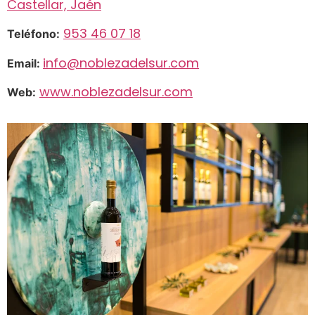
Castellar, Jaén
953 46 07 18
Teléfono:
info@noblezadelsur.com
Email:
www.noblezadelsur.com
Web: