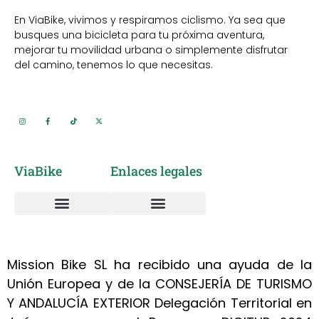
En ViaBike, vivimos y respiramos ciclismo. Ya sea que
busques una bicicleta para tu próxima aventura,
mejorar tu movilidad urbana o simplemente disfrutar
del camino, tenemos lo que necesitas.
ViaBike
Enlaces legales
Vía Verde del Aceite
Alquiler de Bicicletas
Sobre nosotros
Taller mantenimiento y reparación bicicletas
Política de cookies
Política de privacidad
Mission Bike SL ha recibido una ayuda de la
Unión Europea y de la CONSEJERÍA DE TURISMO
Y ANDALUCÍA EXTERIOR Delegación Territorial en